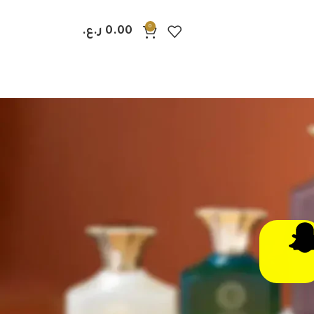
0
0.00
ر.ع.