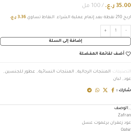
35.00
ر.ع.
100 مل
اربح 210 نقطة بعد إتمام عملية الشراء. النقاط تساوي
3.36
ر.ع.
إضافة إلى السلة
أضف لقائمة المفضلة
التصنيفات:
المنتجات الرجالية
,
المنتجات النسائية
,
عطور للجنسين
,
عود
,
لبان
شارك :
الوصف
Zafran
عود زعفران برغموت عسل
Ophir