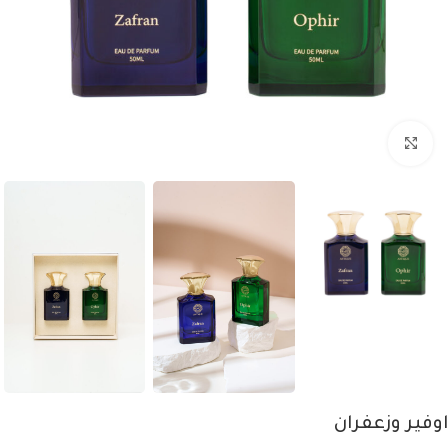
اضغط للتكبير
اوفير وزعفران